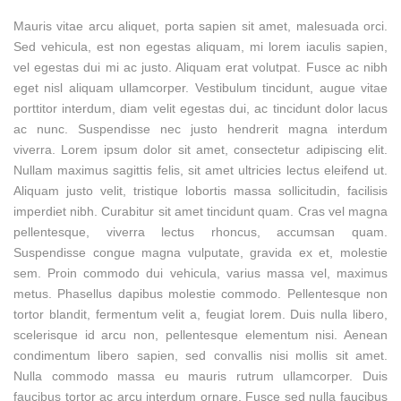
Mauris vitae arcu aliquet, porta sapien sit amet, malesuada orci.
Sed vehicula, est non egestas aliquam, mi lorem iaculis sapien,
vel egestas dui mi ac justo. Aliquam erat volutpat. Fusce ac nibh
eget nisl aliquam ullamcorper. Vestibulum tincidunt, augue vitae
porttitor interdum, diam velit egestas dui, ac tincidunt dolor lacus
ac nunc. Suspendisse nec justo hendrerit magna interdum
viverra. Lorem ipsum dolor sit amet, consectetur adipiscing elit.
Nullam maximus sagittis felis, sit amet ultricies lectus eleifend ut.
Aliquam justo velit, tristique lobortis massa sollicitudin, facilisis
imperdiet nibh. Curabitur sit amet tincidunt quam. Cras vel magna
pellentesque, viverra lectus rhoncus, accumsan quam.
Suspendisse congue magna vulputate, gravida ex et, molestie
sem. Proin commodo dui vehicula, varius massa vel, maximus
metus. Phasellus dapibus molestie commodo. Pellentesque non
tortor blandit, fermentum velit a, feugiat lorem. Duis nulla libero,
scelerisque id arcu non, pellentesque elementum nisi. Aenean
condimentum libero sapien, sed convallis nisi mollis sit amet.
Nulla commodo massa eu mauris rutrum ullamcorper. Duis
faucibus tortor ac arcu interdum ornare. Fusce sed nulla faucibus