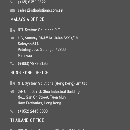
(+65) 6250-9322
sales@ntlsolutions.com.sg
MALAYSIA OFFICE
NTL System Solutions PLT
L-G, Sunway PJ@51A, Jalan SS9A/19
Seksyen 51A
Petaling Jaya Selangor 47300
Malaysia
(+603) 7872-9195
HONG KONG OFFICE
NTL System Solutions (Hong Kong) Limited
3/F Unit D, Yick Shiu Industrial Building
No.1 San On Street, Tuen Mun
New Territories, Hong Kong
(+852) 2445-6608
THAILAND OFFICE