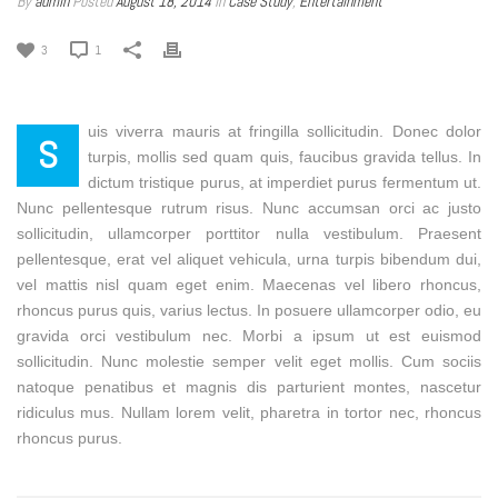
By
admin
Posted
August 18, 2014
In
Case Study
,
Entertainment
3
1
uis viverra mauris at fringilla sollicitudin. Donec dolor
S
turpis, mollis sed quam quis, faucibus gravida tellus. In
dictum tristique purus, at imperdiet purus fermentum ut.
Nunc pellentesque rutrum risus. Nunc accumsan orci ac justo
sollicitudin, ullamcorper porttitor nulla vestibulum. Praesent
pellentesque, erat vel aliquet vehicula, urna turpis bibendum dui,
vel mattis nisl quam eget enim. Maecenas vel libero rhoncus,
rhoncus purus quis, varius lectus. In posuere ullamcorper odio, eu
gravida orci vestibulum nec. Morbi a ipsum ut est euismod
sollicitudin. Nunc molestie semper velit eget mollis. Cum sociis
natoque penatibus et magnis dis parturient montes, nascetur
ridiculus mus. Nullam lorem velit, pharetra in tortor nec, rhoncus
rhoncus purus.